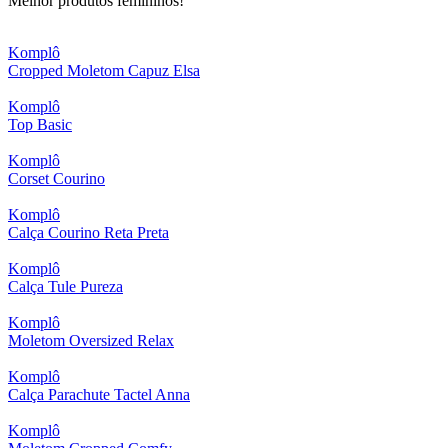
Melhor produtos femininos!
Komplô
Cropped Moletom Capuz Elsa
Komplô
Top Basic
Komplô
Corset Courino
Komplô
Calça Courino Reta Preta
Komplô
Calça Tule Pureza
Komplô
Moletom Oversized Relax
Komplô
Calça Parachute Tactel Anna
Komplô