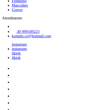
Feminino
Masculino
Gorros
Atendimento
49 999189223
komplo.co@hotmail.com
instagram
instagram
tiktok
tiktok